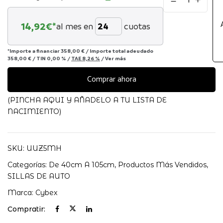
Auto
Sirona
14,92
€*
al mes en
cuotas
Gi
I-
Size
*Importe a financiar
358,00 €
/
Importe total adeudado
358,00 €
/
TIN
0,00 %
/
TAE
8,26 %
/
Ver más
Moon
Black+
Comprar ahora
Reductor
(gris)
(PINCHA AQUI Y AÑADELO A TU LISTA DE
cantidad
NACIMIENTO)
SKU:
UUZ5MH
Categorías:
De 40cm A 105cm
,
Productos Más Vendidos
,
SILLAS DE AUTO
Marca:
Cybex
Compratir: