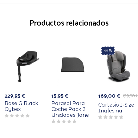
Productos relacionados
-15%
229,95
€
15,95
€
169,00
€
199,00
El
El
precio
precio
Base G Black
Parasol Para
Cartesio I-Size
original
actual
Cybex
Coche Pack 2
Inglesina
era:
es:
Unidades Jane
199,00 €.
169,00 €.