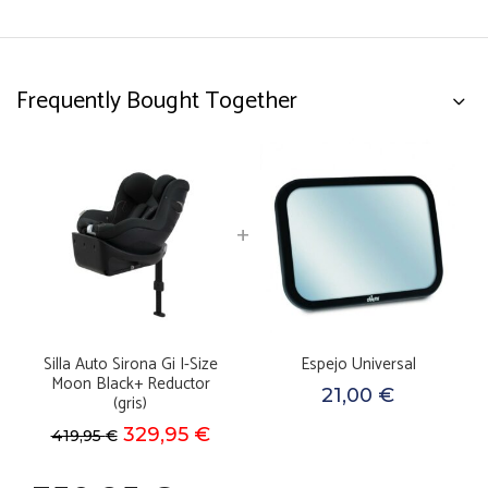
Frequently Bought Together
Silla Auto Sirona Gi I-Size
Espejo Universal
Moon Black+ Reductor
21,00
€
(gris)
El
El
329,95
€
419,95
€
precio
precio