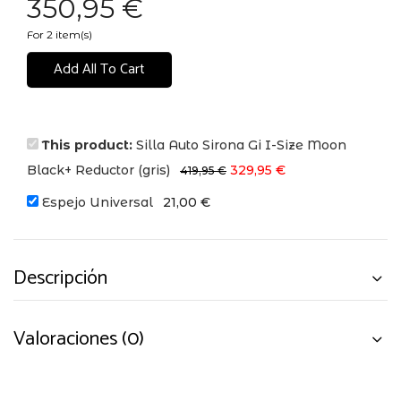
350,95
€
original
actual
era:
es:
For 2 item(s)
419,95 €.
329,95 €.
Add All To Cart
This product:
Silla Auto Sirona Gi I-Size Moon
El
El
Black+ Reductor (gris)
329,95
€
419,95
€
precio
precio
Espejo Universal
21,00
€
original
actual
era:
es:
419,95 €.
329,95 €.
Descripción
Valoraciones (0)