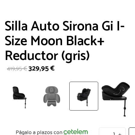
Silla Auto Sirona Gi I-
Size Moon Black+
Reductor (gris)
El
El
329,95
€
419,95
€
precio
precio
original
actual
era:
es:
419,95 €.
329,95 €.
Silla
Págalo a plazos con