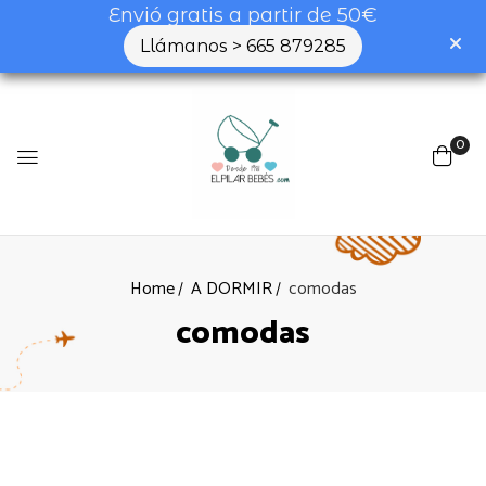
Envió gratis a partir de 50€
Llámanos > 665 879285
0
Home
A DORMIR
comodas
comodas