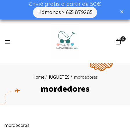
Envió gratis a partir de 50€
Llámanos > 665 879285
0
Home
JUGUETES
mordedores
mordedores
mordedores