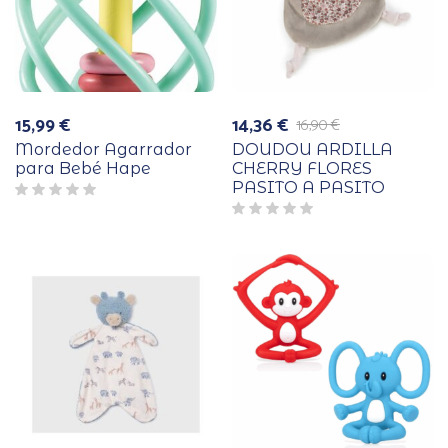
15,99
€
14,36
€
16,90
€
El
El
precio
precio
Mordedor Agarrador
DOUDOU ARDILLA
original
actual
para Bebé Hape
CHERRY FLORES
era:
es:
PASITO A PASITO
16,90 €.
14,36 €.