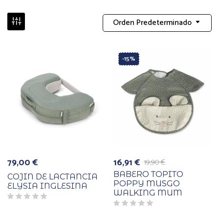
Orden Predeterminado
-15%
79,00
€
16,91
€
19,90
€
El
El
precio
precio
BABERO TOPITO
COJIN DE LACTANCIA
original
actual
POPPY MUSGO
ELYSIA INGLESINA
era:
es:
WALKING MUM
19,90 €.
16,91 €.