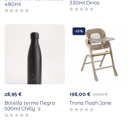
330ml Dinos
480ml
-10%
28,95
€
198,00
€
219,00
€
El
El
precio
precio
Botella termo Negra
Trona Noah Jane
original
actual
500ml Chilly´s
era:
es:
219,00 €.
198,00 €.