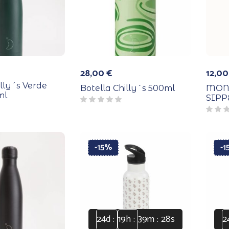
28,00
€
12,0
illy´s Verde
Botella Chilly´s 500ml
MONT
ml
SIPP
-15%
-
24
d
19
h
39
m
28
s
2