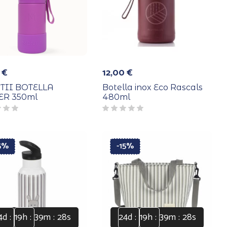
0
€
12,00
€
II BOTELLA
Botella inox Eco Rascals
ER 350ml
480ml
15%
-15%
4
d
19
h
39
m
28
s
24
d
19
h
39
m
28
s