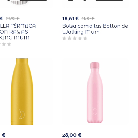
€
18,61
€
23,50
€
21,90
€
El
El
o
o
precio
precio
LLA TÉRMICA
Bolsa comiditas Botton de
al
l
original
actual
TON RAYAS
Walking Mum
era:
es:
KING MUM
 €.
€.
21,90 €.
18,61 €.
0
€
28,00
€