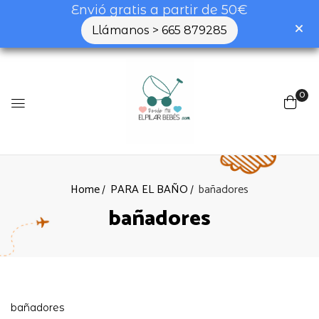
Envió gratis a partir de 50€
Llámanos > 665 879285
0
Home
PARA EL BAÑO
bañadores
bañadores
bañadores