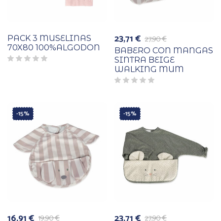
23,71
€
27,90
€
PACK 3 MUSELINAS
El
El
70X80 100%ALGODON
precio
precio
BABERO CON MANGAS
original
actual
SINTRA BEIGE
era:
es:
WALKING MUM
27,90 €.
23,71 €.
-15%
-15%
16,91
€
23,71
€
19,90
€
27,90
€