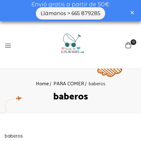
Envió gratis a partir de 50€
Llámanos > 665 879285
0
Home
PARA COMER
baberos
baberos
baberos