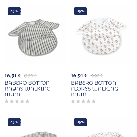
-15%
-15%
16,91
€
16,91
€
19,90
€
19,90
€
El
El
El
El
precio
precio
precio
precio
BABERO BOTTON
BABERO BOTTON
original
actual
original
actual
RAYAS WALKING
FLORES WALKING
era:
es:
era:
es:
MUM
MUM
19,90 €.
16,91 €.
19,90 €.
16,91 €.
-15%
-15%