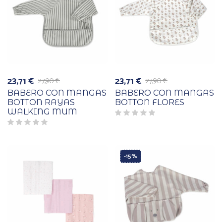
23,71
€
23,71
€
27,90
€
27,90
€
El
El
El
El
precio
precio
precio
precio
BABERO CON MANGAS
BABERO CON MANGAS
original
actual
original
actual
BOTTON RAYAS
BOTTON FLORES
era:
es:
era:
es:
WALKING MUM
27,90 €.
23,71 €.
27,90 €.
23,71 €.
-15%