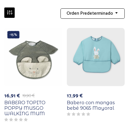
Orden Predeterminado
-15%
16,91
€
17,99
€
19,90
€
El
El
precio
precio
BABERO TOPITO
Babero con mangas
original
actual
POPPY MUSGO
bebé 9065 Mayoral
era:
es:
WALKING MUM
19,90 €.
16,91 €.