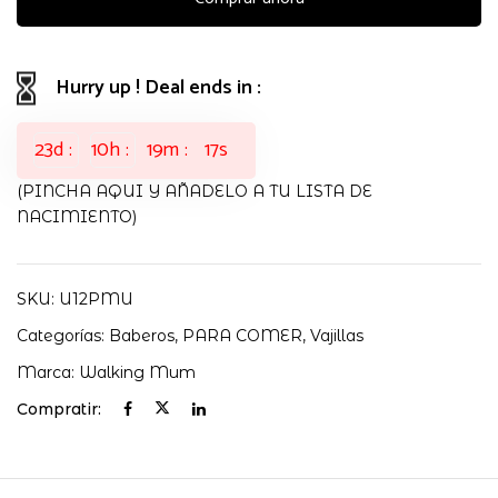
BEIGE
WALKING
MUM
Hurry up ! Deal ends in :
cantidad
23
d
10
h
19
m
16
s
(PINCHA AQUI Y AÑADELO A TU LISTA DE
NACIMIENTO)
SKU:
U12PMU
Categorías:
Baberos
,
PARA COMER
,
Vajillas
Marca:
Walking Mum
Compratir: