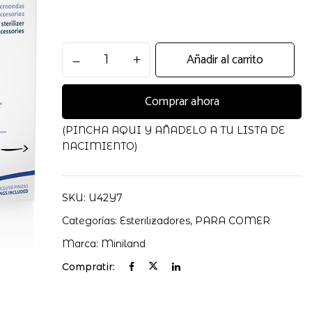
Esterilizador
Añadir al carrito
Microndas
Warmy
Comprar ahora
cantidad
(PINCHA AQUI Y AÑADELO A TU LISTA DE
NACIMIENTO)
SKU:
U42Y7
Categorías:
Esterilizadores
,
PARA COMER
Marca:
Miniland
Compratir: