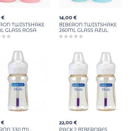
0
€
14,00
€
RON TWISTSHAKE
BIBERON TWISTSHAKE
L GLASS ROSA
260ML GLASS AZUL
0
€
22,00
€
RÓN 330 ML.
PACK 2 BIBERORES