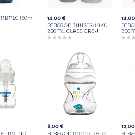
14,00
€
14,0
MIMIC 160m
BIBERON TWISTSHAKE
BIBE
260ML GLASS GREY
260M
8,00
€
12,0
60 ML. NO
BIBERON MIMIC 160m
BIBE