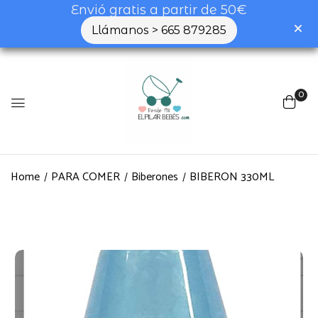
Envió gratis a partir de 50€
Llámanos > 665 879285
0
Home
PARA COMER
Biberones
BIBERON 330ML