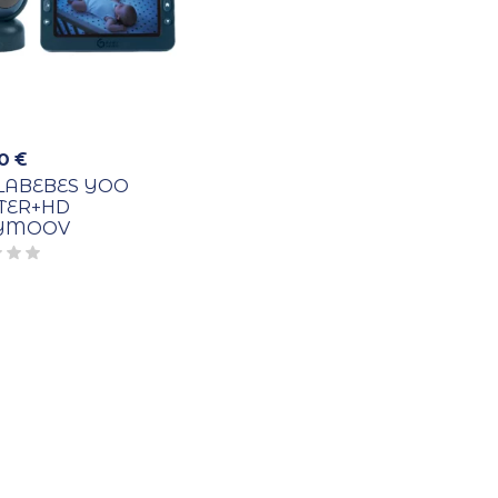
00
€
LABEBES YOO
TER+HD
YMOOV