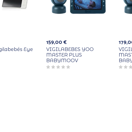
159,00
€
179,
gilabebés Eye
VIGILABEBES YOO
VIGI
MASTER PLUS
MAS
BABYMOOV
BAB