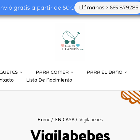
nvió gratis a partir de 50€
Llámanos > 665 879285
GUETES
PARA COMER
PARA EL BAÑO
ntacto
Lista De Nacimiento
Home
EN CASA
Vigilabebes
Vigilabebes