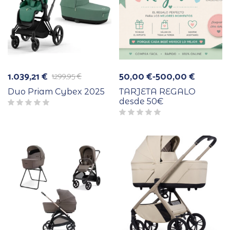
1.039,21
€
50,00
€
-
500,00
€
1.299,95
€
El
El
Rango
precio
precio
de
Duo Priam Cybex 2025
TARJETA REGALO
original
actual
precios:
desde 50€
era:
es:
desde
1.299,95 €.
1.039,21 €.
50,00 €
hasta
500,00 €