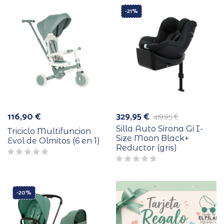
-21%
116,90
€
329,95
€
419,95
€
El
El
precio
precio
Silla Auto Sirona Gi I-
Triciclo Multifuncion
original
actual
Size Moon Black+
Evol de Olmitos (6 en 1)
era:
es:
Reductor (gris)
419,95 €.
329,95 €.
-20%