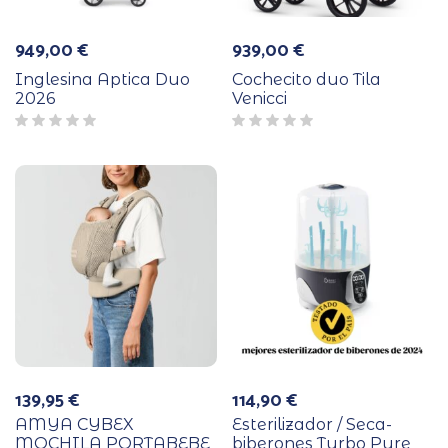
949,00
€
939,00
€
Inglesina Aptica Duo
Cochecito duo Tila
2026
Venicci
139,95
€
114,90
€
AMYA CYBEX
Esterilizador / Seca-
MOCHILA PORTABEBE
biberones Turbo Pure