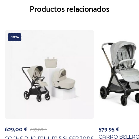
Productos relacionados
-10%
629,00
€
579,95
€
699,00
€
El
El
precio
precio
CARRO BELLAG
COCHE DUO MUUM 5 SLEEP JANE