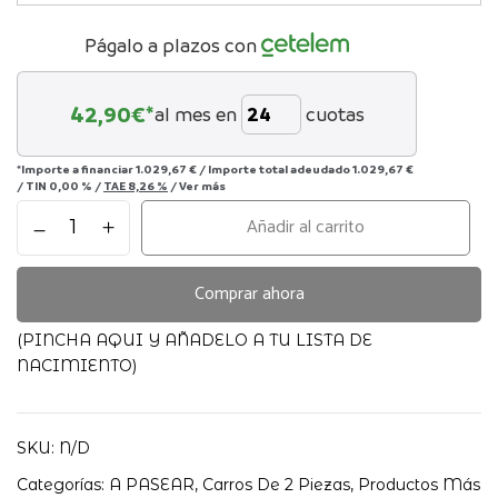
Págalo a plazos con
42,90
€*
al mes en
cuotas
*Importe a financiar
1.029,67 €
/
Importe total adeudado
1.029,67 €
/
TIN
0,00 %
/
TAE
8,26 %
/
Ver más
Inglesina
Añadir al carrito
Aptica
Duo
2026
Comprar ahora
cantidad
(PINCHA AQUI Y AÑADELO A TU LISTA DE
NACIMIENTO)
SKU:
N/D
Categorías:
A PASEAR
,
Carros De 2 Piezas
,
Productos Más