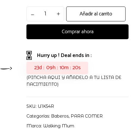
BABERO
Añadir al carrito
BOTTON
RAYAS
Comprar ahora
WALKING
MUM
cantidad
Hurry up ! Deal ends in :
23
d
09
h
10
m
19
s
(PINCHA AQUI Y AÑADELO A TU LISTA DE
NACIMIENTO)
SKU:
U1K54R
Categorías:
Baberos
,
PARA COMER
Marca:
Walking Mum