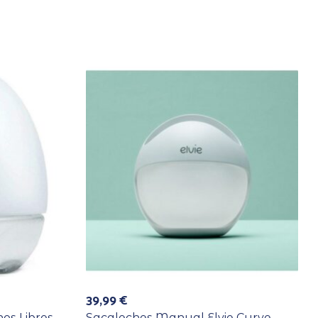
39,99
€
os Libres
Sacaleches Manual Elvie Curve