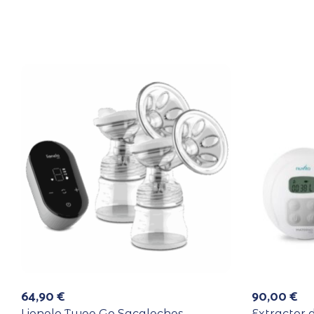
64,90
€
90,00
€
Lionelo Twee Go Sacaleches
Extractor 