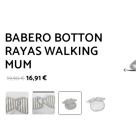
BABERO BOTTON
RAYAS WALKING
MUM
El
El
16,91
€
19,90
€
precio
precio
original
actual
era:
es:
19,90 €.
16,91 €.