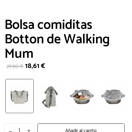
Bolsa comiditas
Botton de Walking
Mum
El
El
18,61
€
21,90
€
precio
precio
original
actual
era:
es:
21,90 €.
18,61 €.
Bolsa
Añadir al carrito