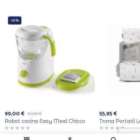
-10%
99,00
€
55,95
€
110,00
€
El
El
precio
precio
Robot cocina Easy Meal Chicco
Trona Portatil 
original
actual
era:
es:
110,00 €.
99,00 €.