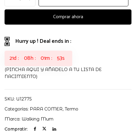
comiditas
Botton
de
Comprar ahora
Walking
Mum
cantidad
Hurry up ! Deal ends in :
21
d
08
h
01
m
52
s
(PINCHA AQUI Y AÑADELO A TU LISTA DE
NACIMIENTO)
SKU:
U12775
Categorías:
PARA COMER
,
Termo
Marca:
Walking Mum
Compratir: