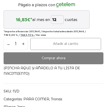
Págalo a plazos con
16,83
€*
al mes en
cuotas
*Importe a financiar
201,96 €
/
Importe total adeudado
201,96 €
/
TIN
0,00 %
/
TAE
3,73 %
/
Ver más
Trona
Añadir al carrito
Noah
Jane
cantidad
Comprar ahora
(PINCHA AQUI Y AÑADELO A TU LISTA DE
NACIMIENTO)
SKU:
N/D
Categorías:
PARA COMER
,
Tronas