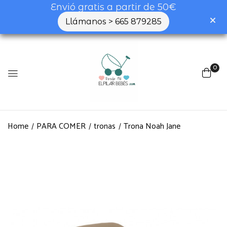
Envió gratis a partir de 50€
Llámanos > 665 879285
0
Home
PARA COMER
tronas
Trona Noah Jane