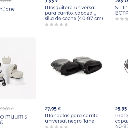
7,95
€
289,
19,00
€
Mosquitera universal
SILL
h Jane
para carrito, capazo y
BOTA
silla de coche (40-87 cm)
27,95
€
25,9
699,00
€
Manoplas para carrito
Prote
UO MUUM 5
universal negro Jane
capaz
E
40-87