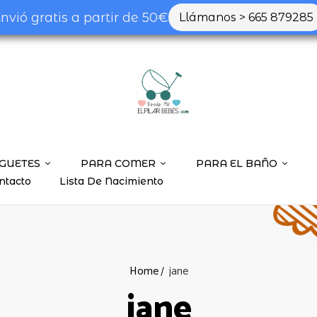
nvió gratis a partir de 50€
Llámanos > 665 879285
GUETES
PARA COMER
PARA EL BAÑO
ntacto
Lista De Nacimiento
Home
jane
jane