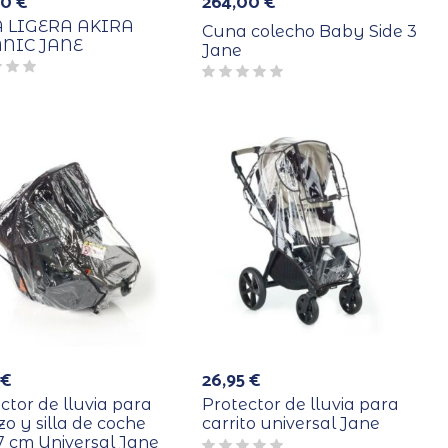
00
€
264,00
€
A LIGERA AKIRA
Cuna colecho Baby Side 3
NIC JANE
Jane
5
€
26,95
€
ctor de lluvia para
Protector de lluvia para
o y silla de coche
carrito universal Jane
 cm Universal Jane