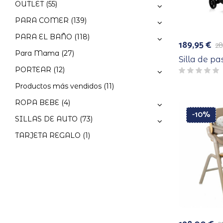
OUTLET
(55)
PARA COMER
(139)
PARA EL BAÑO
(118)
189,95
€
28
El
El
Para Mama
(27)
precio
precio
Silla de p
original
actual
PORTEAR
(12)
era:
es:
289,00 €.
189,95 €.
Productos más vendidos
(11)
ROPA BEBE
(4)
-10%
SILLAS DE AUTO
(73)
TARJETA REGALO
(1)