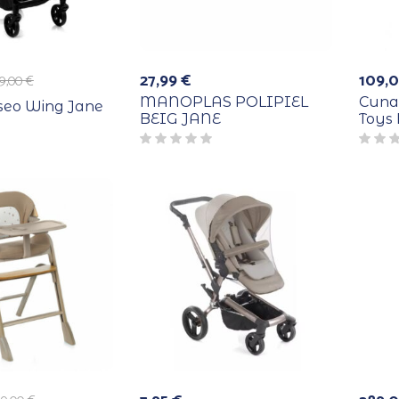
27,99
€
109,
9,00
€
MANOPLAS POLIPIEL
Cuna 
aseo Wing Jane
BEIG JANE
Toys 