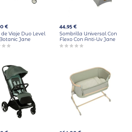
00
€
44,95
€
de Viaje Duo Level
Sombrilla Universal Con
Botanic Jane
Flexo Con Anti-Uv Jane