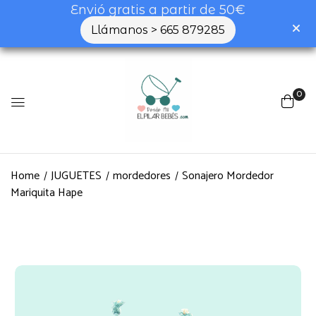
Envió gratis a partir de 50€
Llámanos > 665 879285
0
Home
JUGUETES
mordedores
Sonajero Mordedor
Mariquita Hape