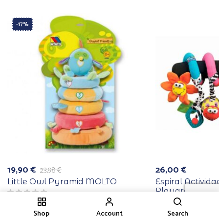
-17%
19,90
€
26,00
€
23,98
€
El
El
precio
precio
Little Owl Pyramid MOLTO
Espiral Activid
original
actual
Playgro
era:
es:
23,98 €.
19,90 €.
Shop
Account
Search