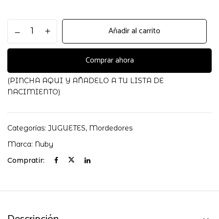
MORDEDOR
Añadir al carrito
NUBY
MONO
O
Comprar ahora
ELEFANTE
A
(PINCHA AQUI Y AÑADELO A TU LISTA DE
ELEGIR
NACIMIENTO)
cantidad
Categorías:
JUGUETES
,
Mordedores
Marca:
Nuby
Compratir: