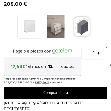
205,00
€
Comoda
Págalo a plazos con
essenza
Ikid
17,43
€*
al mes en
cuotas
cantidad
*Importe a financiar
209,10 €
/
Importe total adeudado
209,10 €
/
TIN
0,00 %
/
TAE
3,74 %
/
Ver más
Comprar ahora
(PINCHA AQUI Y AÑADELO A TU LISTA DE
NACIMIENTO)