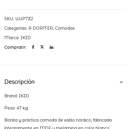
SKU:
UUP7Z2
Categorías:
A DORMIR
,
Comodas
Marca:
IKID
Compratir:
Descripción
Brand: IKID
Peso: 47 kg
Bonita y práctica cómoda de estilo nórdico, fabricada
íntegramente en MDF y melamina en color blanco.