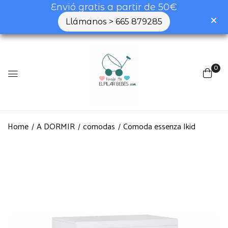
Envió gratis a partir de 50€
Llámanos > 665 879285
0
Home
A DORMIR
comodas
Comoda essenza Ikid