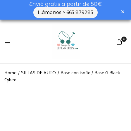
Envió gratis a partir de 50€
Llámanos > 665 879285
0
Home
SILLAS DE AUTO
Base con isofix
Base G Black
Cybex