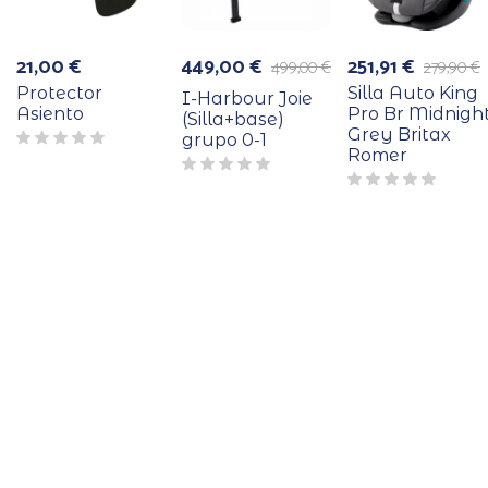
21,00
€
449,00
€
251,91
€
499,00
€
279,90
€
El
El
El
El
precio
precio
precio
precio
Protector
Silla Auto King
I-Harbour Joie
original
actual
original
actual
Asiento
Pro Br Midnigh
(Silla+base)
era:
es:
era:
es:
Grey Britax
grupo 0-1
499,00 €.
449,00 €.
279,90 €.
251,91 €.
Romer