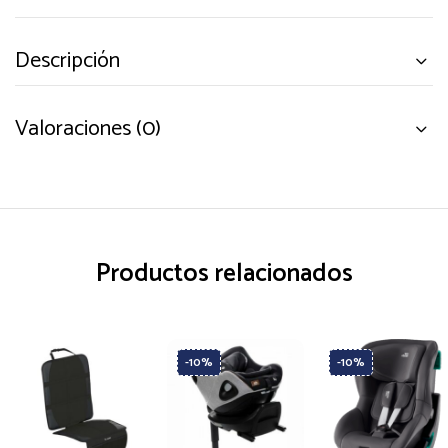
precio
precio
original
actual
Descripción
era:
es:
229,95 €.
199,95 €.
Valoraciones (0)
Productos relacionados
-10%
-10%