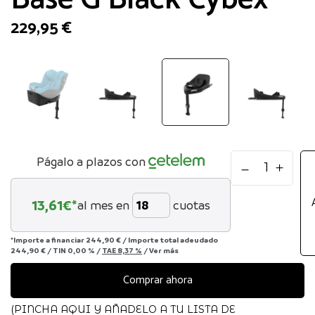
229,95
€
Base
Págalo a plazos con
G
Black
13,61
€*
al mes en
cuotas
Cybex
cantidad
*Importe a financiar
244,90 €
/
Importe total adeudado
244,90 €
/
TIN
0,00 %
/
TAE
8,37 %
/
Ver más
Comprar ahora
(PINCHA AQUI Y AÑADELO A TU LISTA DE