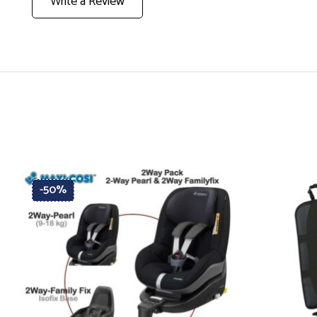
Write a Review
-50%