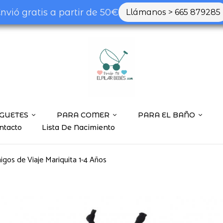
nvió gratis a partir de 50€
Llámanos > 665 879285
Be the first to
Tu dirección de correo ele
marcados con
*
Tu valoración
GUETES
PARA COMER
PARA EL BAÑO
ntacto
Lista De Nacimiento
gos de Viaje Mariquita 1-4 Años