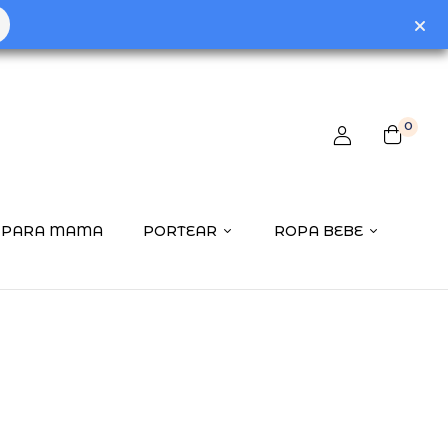
 review “Amigos de Viaje Mariquita 1-4 Años”
0
ctrónico no será publicada.
Los campos obligatorios están
PARA MAMA
PORTEAR
ROPA BEBE