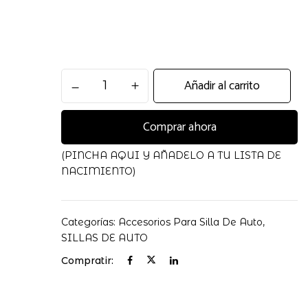
Amigos
 electrónico y web en este navegador para la próxima
Añadir al carrito
de
Viaje
Comprar ahora
Mariquita
1-
4
(PINCHA AQUI Y AÑADELO A TU LISTA DE
Años
NACIMIENTO)
cantidad
Categorías:
Accesorios Para Silla De Auto
,
SILLAS DE AUTO
Compratir: