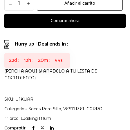
Añadir al carrito
SILLA
BOTTON
ENTRETIEMPO
Comprar ahora
FLORES
WALKING
MUM
Hurry up ! Deal ends in :
cantidad
22
d
12
h
20
m
55
s
(PINCHA AQUI Y AÑADELO A TU LISTA DE
NACIMIENTO)
SKU:
U1KUAR
Categorías:
Sacos Para Silla
,
VESTIR EL CARRO
Marca:
Walking Mum
Compratir: