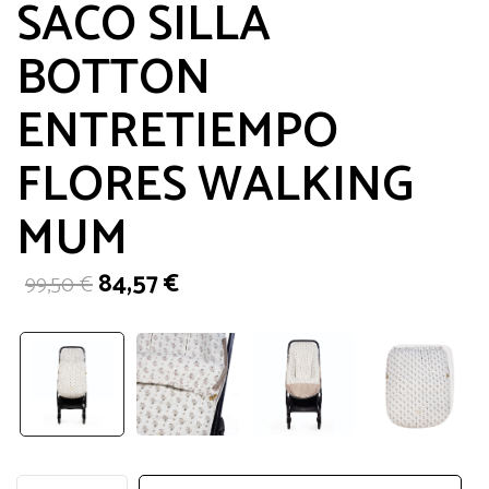
SACO SILLA
BOTTON
ENTRETIEMPO
FLORES WALKING
MUM
El
El
84,57
€
99,50
€
precio
precio
original
actual
era:
es:
99,50 €.
84,57 €.
SACO