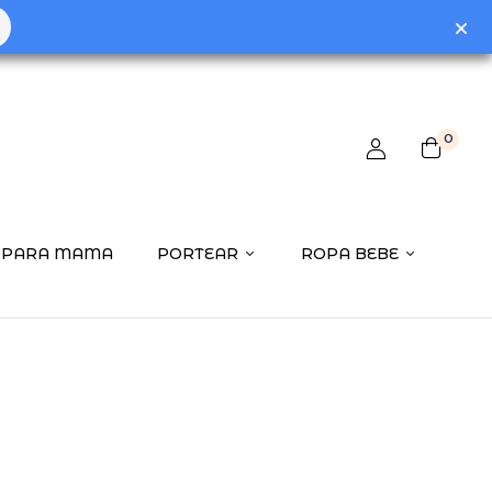
 review “Saco Arrullo Para Capazo Mims+”
0
ctrónico no será publicada.
Los campos obligatorios están
PARA MAMA
PORTEAR
ROPA BEBE