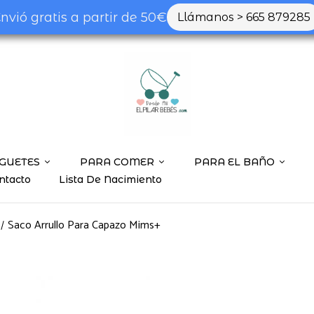
nvió gratis a partir de 50€
Llámanos > 665 879285
Be the first to
Tu dirección de correo ele
marcados con
*
Tu valoración
GUETES
PARA COMER
PARA EL BAÑO
ntacto
Lista De Nacimiento
Saco Arrullo Para Capazo Mims+