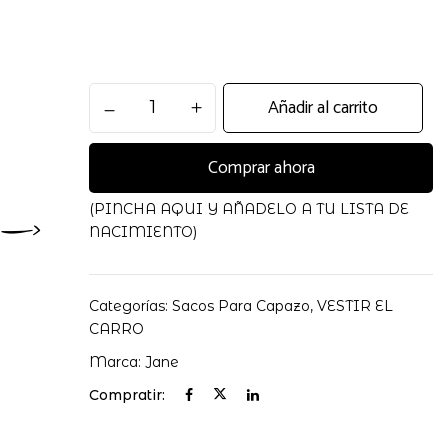
Saco
Añadir al carrito
 electrónico y web en este navegador para la próxima
Arrullo
Para
Comprar ahora
Capazo
Mims+
cantidad
(PINCHA AQUI Y AÑADELO A TU LISTA DE
NACIMIENTO)
Categorías:
Sacos Para Capazo
,
VESTIR EL
CARRO
Marca:
Jane
Compratir: