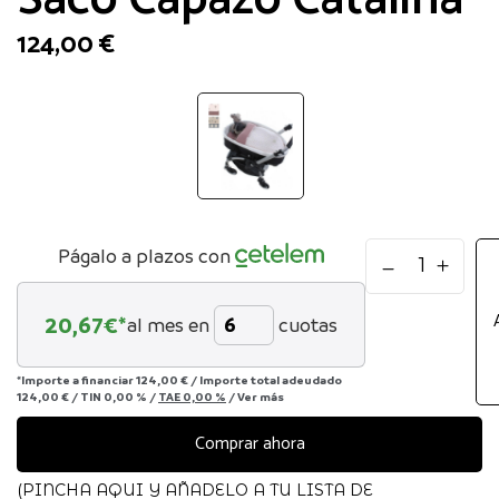
124,00
€
Saco
Págalo a plazos con
Capazo
Catalina
20,67
€*
al mes en
cuotas
cantidad
*Importe a financiar
124,00 €
/
Importe total adeudado
124,00 €
/
TIN
0,00 %
/
TAE
0,00 %
/
Ver más
Comprar ahora
(PINCHA AQUI Y AÑADELO A TU LISTA DE