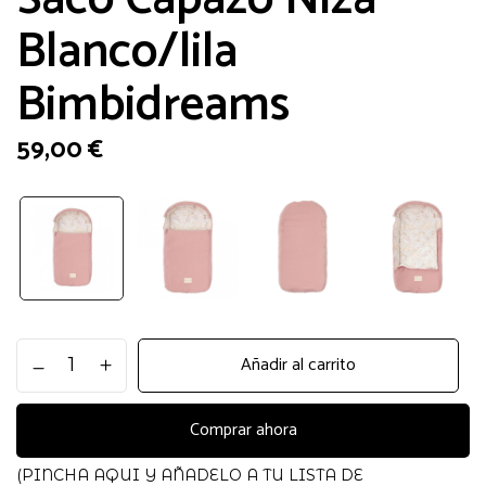
Blanco/lila
Bimbidreams
59,00
€
Saco
Añadir al carrito
Capazo
Niza
Blanco/lila
Comprar ahora
Bimbidreams
cantidad
(PINCHA AQUI Y AÑADELO A TU LISTA DE