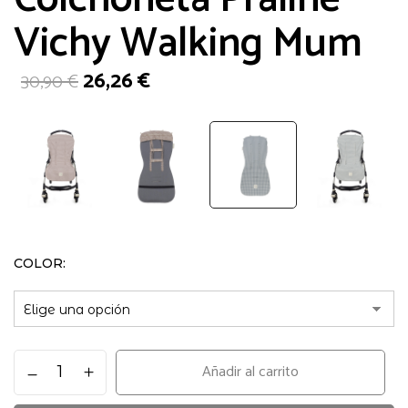
Vichy Walking Mum
El
El
26,26
€
30,90
€
precio
precio
original
actual
era:
es:
30,90 €.
26,26 €.
COLOR
Colchoneta
Añadir al carrito
Praliné
Vichy