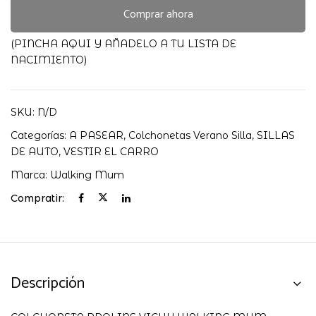
Walking
Comprar ahora
Mum
cantidad
(PINCHA AQUI Y AÑADELO A TU LISTA DE
NACIMIENTO)
SKU:
N/D
Categorías:
A PASEAR
,
Colchonetas Verano Silla
,
SILLAS
DE AUTO
,
VESTIR EL CARRO
Marca:
Walking Mum
Compratir:
Descripción