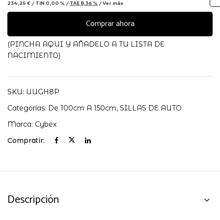
234,25 €
/
TIN
0,00 %
/
TAE
8,36 %
/
Ver más
Grupo
2/3
Comprar ahora
Cybex
cantidad
(PINCHA AQUI Y AÑADELO A TU LISTA DE
NACIMIENTO)
SKU:
UUGH8P
Categorías:
De 100cm A 150cm
,
SILLAS DE AUTO
Marca:
Cybex
Compratir:
Descripción