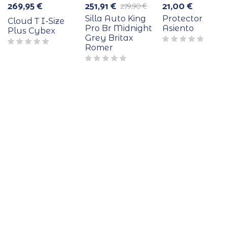
269,95
€
251,91
€
21,00
€
279,90
€
El
El
precio
precio
Silla Auto King
Protector
Cloud T I-Size
original
actual
Pro Br Midnight
Asiento
Plus Cybex
era:
es:
Grey Britax
279,90 €.
251,91 €.
Romer