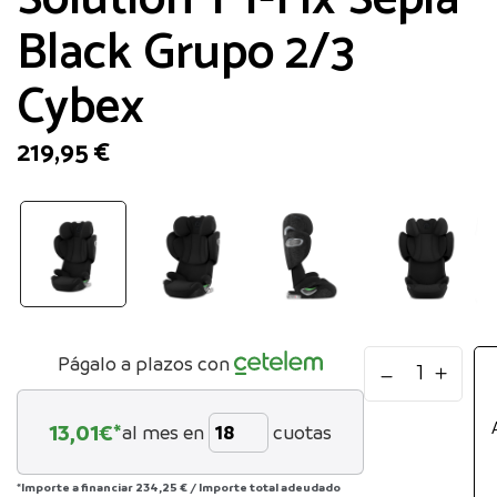
Black Grupo 2/3
Cybex
219,95
€
Solution
Págalo a plazos con
T
I-
13,01
€*
al mes en
cuotas
Fix
Sepia
Black
*Importe a financiar
234,25 €
/
Importe total adeudado