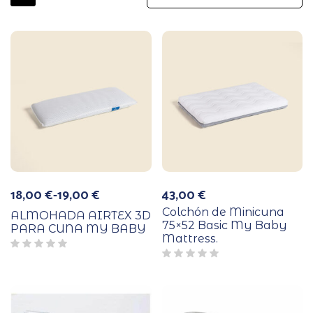
18,00
€
-
19,00
€
43,00
€
Rango
de
Colchón de Minicuna
ALMOHADA AIRTEX 3D
precios:
75×52 Basic My Baby
PARA CUNA MY BABY
desde
Mattress.
18,00 €
hasta
19,00 €