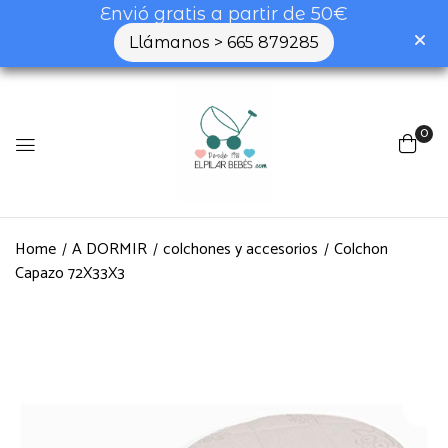
Envió gratis a partir de 50€
Llámanos > 665 879285
Be the first to review
“Colchon Capazo 72X33X3”
0
Tu dirección de correo electrónico no será
publicada.
Los campos obligatorios están
marcados con
*
Home
A DORMIR
colchones y accesorios
Colchon
Tu valoración
Capazo 72X33X3