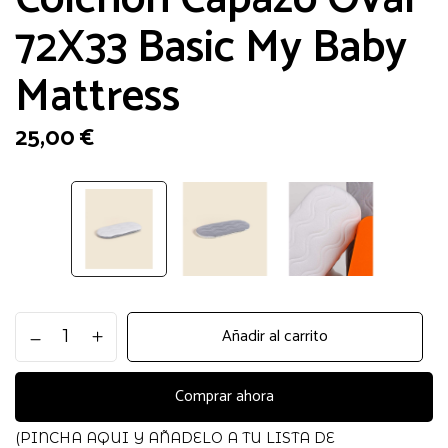
72X33 Basic My Baby
Mattress
25,00
€
Colchon
Añadir al carrito
Capazo
Oval
72X33
Comprar ahora
Basic
My
(PINCHA AQUI Y AÑADELO A TU LISTA DE