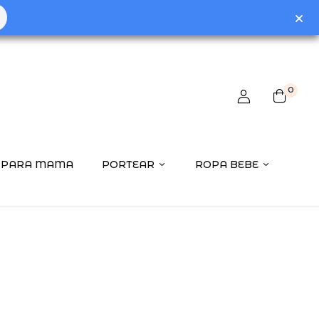
 review “Colchon Cuna Hr 117X57”
0
ctrónico no será publicada.
Los campos obligatorios están
PARA MAMA
PORTEAR
ROPA BEBE