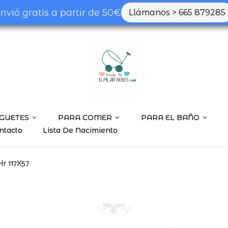
nvió gratis a partir de 50€
Llámanos > 665 879285
Be the first to
Tu dirección de correo ele
marcados con
*
Tu valoración
GUETES
PARA COMER
PARA EL BAÑO
ntacto
Lista De Nacimiento
Hr 117X57