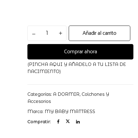
Colchon
Añadir al carrito
 electrónico y web en este navegador para la próxima
Cuna
Hr
Comprar ahora
117X57
cantidad
(PINCHA AQUI Y AÑADELO A TU LISTA DE
NACIMIENTO)
Categorías:
A DORMIR
,
Colchones Y
Accesorios
Marca:
MY BABY MATTRESS
Compratir: