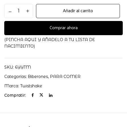
TETINA
Añadir al carrito
ANTI-
COLICO
PICO
Comprar ahora
SPOUT
4+M
(PINCHA AQUI Y AÑADELO A TU LISTA DE
TWISTSHAKE
NACIMIENTO)
cantidad
SKU:
6YYTM
Categorías:
Biberones
,
PARA COMER
Marca:
Twistshake
Compratir: