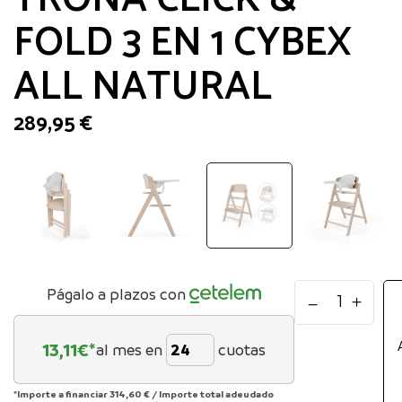
FOLD 3 EN 1 CYBEX
ALL NATURAL
289,95
€
TRONA
Págalo a plazos con
CLICK
&
13,11
€*
al mes en
cuotas
FOLD
3
EN
*Importe a financiar
314,60 €
/
Importe total adeudado