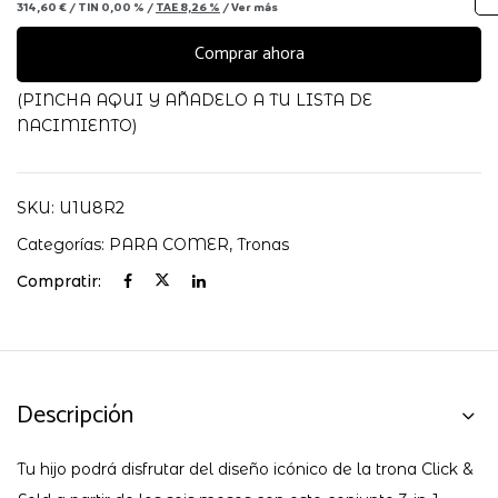
314,60 €
/
TIN
0,00 %
/
TAE
8,26 %
/
Ver más
1
CYBEX
Comprar ahora
ALL
NATURAL
(PINCHA AQUI Y AÑADELO A TU LISTA DE
cantidad
NACIMIENTO)
SKU:
U1U8R2
Categorías:
PARA COMER
,
Tronas
Compratir:
Descripción
Tu hijo podrá disfrutar del diseño icónico de la trona Click &