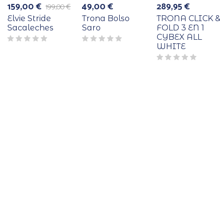
159,00
€
49,00
€
289,95
€
199,00
€
El
El
precio
precio
Elvie Stride
Trona Bolso
TRONA CLICK 
original
actual
Sacaleches
Saro
FOLD 3 EN 1
era:
es:
CYBEX ALL
199,00 €.
159,00 €.
WHITE