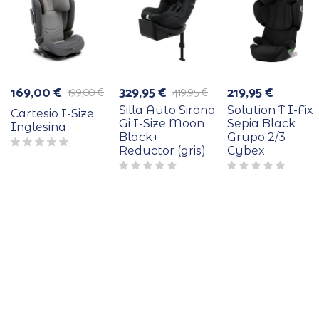
169,00
€
329,95
€
219,95
€
199,00
€
419,95
€
El
El
El
El
precio
precio
precio
precio
Silla Auto Sirona
Solution T I-Fix
Cartesio I-Size
original
actual
original
actual
Gi I-Size Moon
Sepia Black
Inglesina
era:
es:
era:
es:
Black+
Grupo 2/3
199,00 €.
169,00 €.
419,95 €.
329,95 €.
Reductor (gris)
Cybex