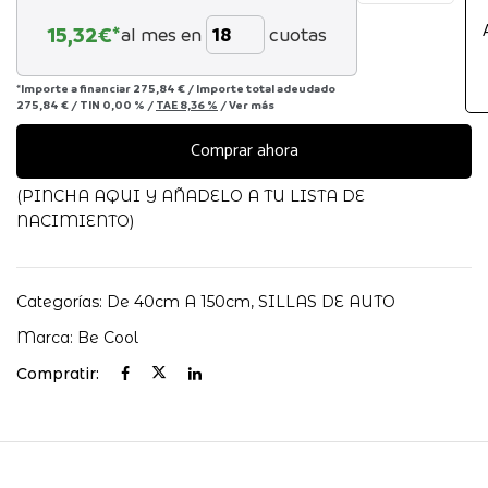
Saturn
15,32
€*
al mes en
cuotas
Be
Cool
0/1/2/3
*Importe a financiar
275,84 €
/
Importe total adeudado
275,84 €
/
TIN
0,00 %
/
TAE
8,36 %
/
Ver más
cantidad
Comprar ahora
(PINCHA AQUI Y AÑADELO A TU LISTA DE
NACIMIENTO)
Categorías:
De 40cm A 150cm
,
SILLAS DE AUTO
Marca:
Be Cool
Compratir: