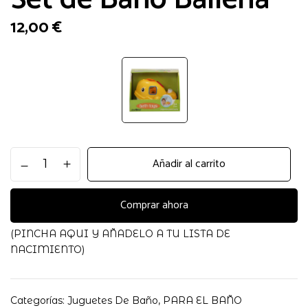
12,00
€
Set
Añadir al carrito
de
Baño
Ballena
Comprar ahora
cantidad
(PINCHA AQUI Y AÑADELO A TU LISTA DE
NACIMIENTO)
Categorías:
Juguetes De Baño
,
PARA EL BAÑO