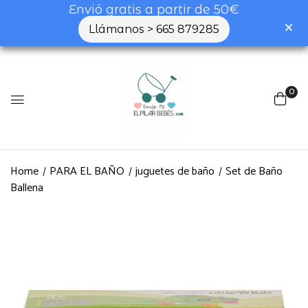
Envió gratis a partir de 50€
Llámanos > 665 879285
Be the first to review “Set de
Baño Ballena”
0
Tu dirección de correo electrónico no será
publicada.
Los campos obligatorios están
marcados con
*
Home
PARA EL BAÑO
juguetes de baño
Set de Baño
Tu valoración
Ballena