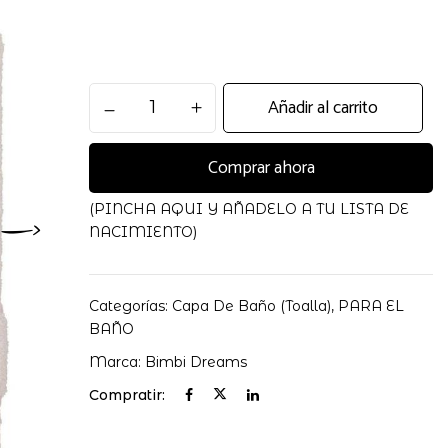
Maxiacapa
Añadir al carrito
de
Baño
Comprar ahora
100X100
Moon
Bimbidreams
(PINCHA AQUI Y AÑADELO A TU LISTA DE
cantidad
NACIMIENTO)
Categorías:
Capa De Baño (toalla)
,
PARA EL
BAÑO
Marca:
Bimbi Dreams
Compratir: