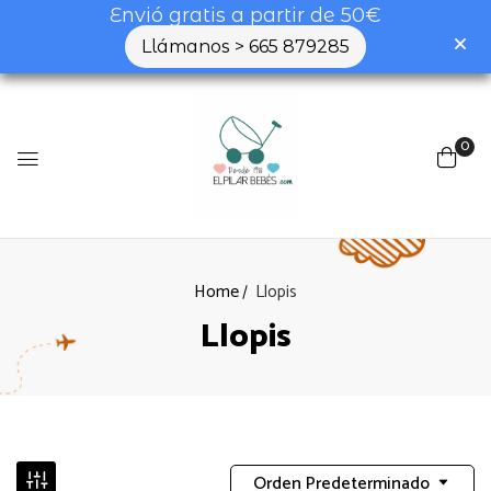
Envió gratis a partir de 50€
Llámanos > 665 879285
0
Home
Llopis
Llopis
Orden Predeterminado