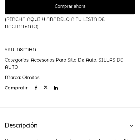
3
Comprar ahora
EN
1
(PINCHA AQUI Y AÑADELO A TU LISTA DE
OLMITOS
NACIMIENTO)
cantidad
SKU:
A8MHA
Categorías:
Accesorios Para Silla De Auto
,
SILLAS DE
AUTO
Marca:
Olmitos
Compratir:
Descripción