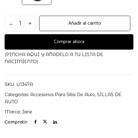
Funda
Añadir al carrito
antitérmica
para
silla
Comprar ahora
de
coche
(PINCHA AQUI Y AÑADELO A TU LISTA DE
Jane
NACIMIENTO)
cantidad
SKU:
U1347A
Categorías:
Accesorios Para Silla De Auto
,
SILLAS DE
AUTO
Marca:
Jane
Compratir: