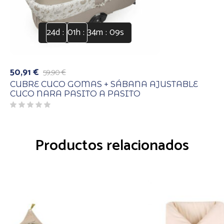
24
d
01
h
34
m
08
s
50,91
€
59,90
€
El
El
precio
precio
CUBRE CUCO GOMAS + SÁBANA AJUSTABLE
original
actual
CUCO NARA PASITO A PASITO
era:
es:
59,90 €.
50,91 €.
Productos relacionados