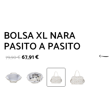
BOLSA XL NARA
PASITO A PASITO
El
El
67,91
€
79,90
€
precio
precio
original
actual
era:
es:
79,90 €.
67,91 €.