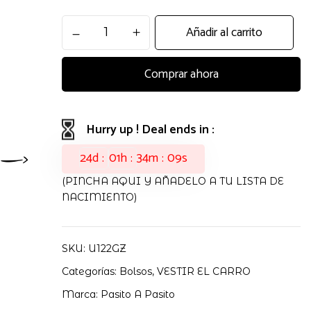
BOLSA
Añadir al carrito
XL
NARA
Comprar ahora
PASITO
A
PASITO
cantidad
Hurry up ! Deal ends in :
24
d
01
h
34
m
08
s
(PINCHA AQUI Y AÑADELO A TU LISTA DE
NACIMIENTO)
SKU:
U122GZ
Categorías:
Bolsos
,
VESTIR EL CARRO
Marca:
Pasito A Pasito