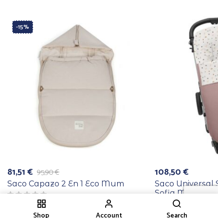
-15%
81,51
€
108,50
€
95,90
€
El
El
precio
precio
Saco Capazo 2 En 1 Eco Mum
Saco Universal 
original
actual
Sofia Maquillaj
era:
es:
95,90 €.
81,51 €.
Shop
Account
Search