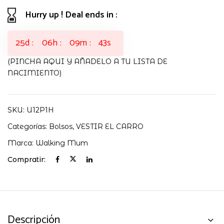
cantidad
Hurry up ! Deal ends in :
25
d
06
h
09
m
42
s
(PINCHA AQUI Y AÑADELO A TU LISTA DE
NACIMIENTO)
SKU:
U12P1H
Categorías:
Bolsos
,
VESTIR EL CARRO
Marca:
Walking Mum
Compratir:
Descripción