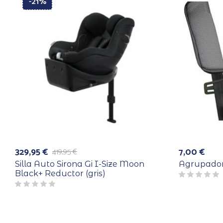
-21%
329,95
€
7,00
€
419,95
€
El
El
precio
precio
Silla Auto Sirona Gi I-Size Moon
Agrupador
original
actual
Black+ Reductor (gris)
era:
es:
419,95 €.
329,95 €.