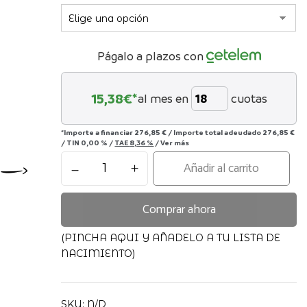
Págalo a plazos con
15,38
€*
al mes en
cuotas
*Importe a financiar
276,85 €
/
Importe total adeudado
276,85 €
/
TIN
0,00 %
/
TAE
8,36 %
/
Ver más
Silla
Añadir al carrito
auto
Pallas
Comprar ahora
G3
Cybex
cantidad
(PINCHA AQUI Y AÑADELO A TU LISTA DE
NACIMIENTO)
SKU:
N/D