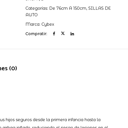
Categorías:
De 76cm A 150cm
,
SILLAS DE
AUTO
Marca:
Cybex
Compratir:
nes (0)
us hijos seguros desde la primera infancia hasta la
airbag inflado, reduciendo el riesgo de lesiones en el