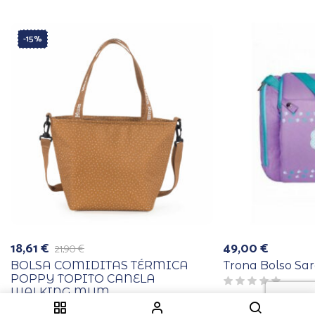
-15%
18,61
€
49,00
€
21,90
€
El
El
precio
precio
BOLSA COMIDITAS TÉRMICA
Trona Bolso Sa
original
actual
POPPY TOPITO CANELA
era:
es:
WALKING MUM
21,90 €.
18,61 €.