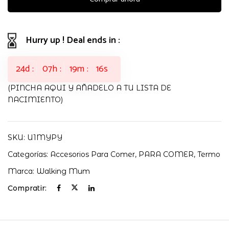
TOPITO
CANELA
WALKING
Hurry up ! Deal ends in :
MUM
cantidad
24
d
07
h
19
m
15
s
(PINCHA AQUI Y AÑADELO A TU LISTA DE
NACIMIENTO)
SKU:
U1MYPY
Categorías:
Accesorios Para Comer
,
PARA COMER
,
Termo
Marca:
Walking Mum
Compratir: