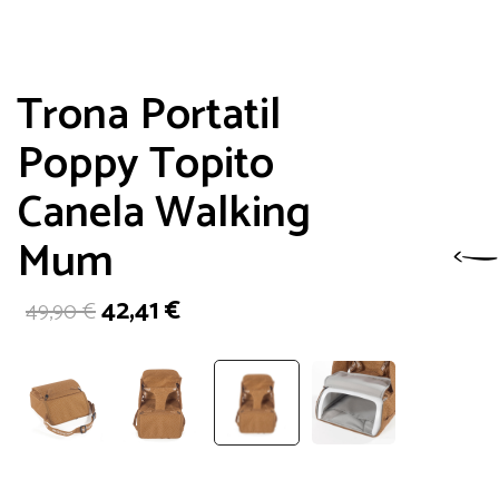
Trona Portatil
Poppy Topito
Canela Walking
Mum
El
El
42,41
€
49,90
€
precio
precio
original
actual
era:
es:
49,90 €.
42,41 €.