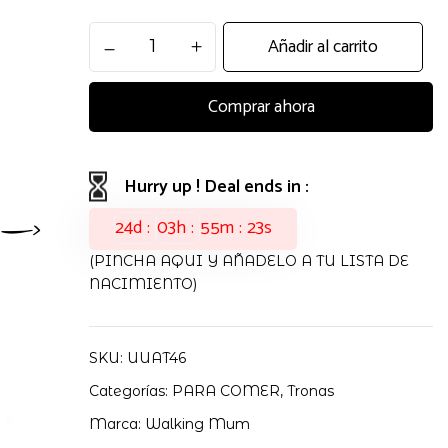
Trona
Añadir al carrito
Portatil
Poppy
Comprar ahora
Topito
Canela
Walking
Mum
Hurry up ! Deal ends in :
cantidad
24
d
03
h
55
m
22
s
(PINCHA AQUI Y AÑADELO A TU LISTA DE
NACIMIENTO)
SKU:
UUAT46
Categorías:
PARA COMER
,
Tronas
Marca:
Walking Mum