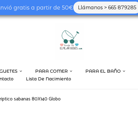
nvió gratis a partir de 50€
Llámanos > 665 879285
Be the first to
Tu dirección de correo ele
marcados con
*
Tu valoración
GUETES
PARA COMER
PARA EL BAÑO
ntacto
Lista De Nacimiento
riptico sabanas 80X140 Globo