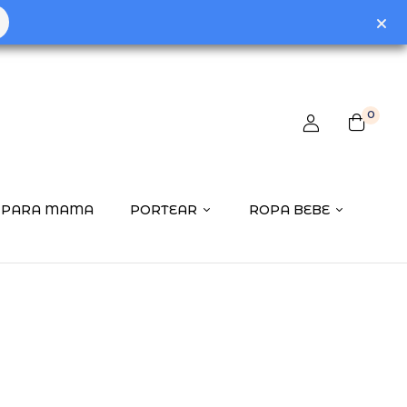
 review “Triptico sabanas 80X140 Globo”
0
ctrónico no será publicada.
Los campos obligatorios están
PARA MAMA
PORTEAR
ROPA BEBE