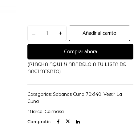
Triptico
Añadir al carrito
 electrónico y web en este navegador para la próxima
sabanas
80X140
Comprar ahora
Globo
cantidad
(PINCHA AQUI Y AÑADELO A TU LISTA DE
NACIMIENTO)
Categorías:
Sabanas Cuna 70x140
,
Vestir La
Cuna
Marca:
Coimasa
Compratir: