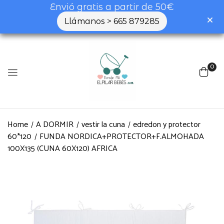
Envió gratis a partir de 50€
Llámanos > 665 879285
0
Home
A DORMIR
vestir la cuna
edredon y protector
60*120
FUNDA NORDICA+PROTECTOR+F.ALMOHADA
100X135 (CUNA 60X120) AFRICA