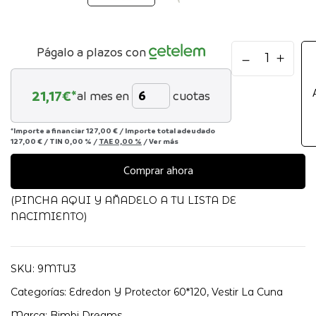
FUNDA
Págalo a plazos con
NORDICA+PRO
100X135
21,17
€*
al mes en
cuotas
(CUNA
60X120)
AFRICA
*Importe a financiar
127,00 €
/
Importe total adeudado
127,00 €
/
TIN
0,00 %
/
TAE
0,00 %
/
Ver más
cantidad
Comprar ahora
(PINCHA AQUI Y AÑADELO A TU LISTA DE
NACIMIENTO)
SKU:
9MTU3
Categorías:
Edredon Y Protector 60*120
,
Vestir La Cuna
Marca:
Bimbi Dreams