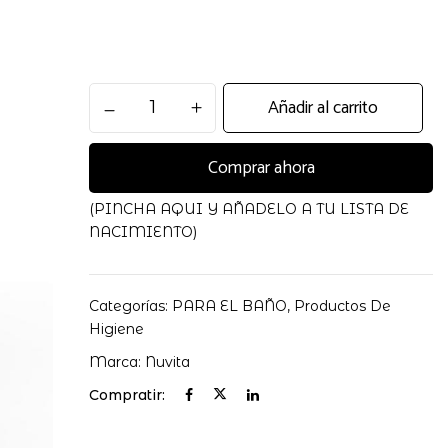
Termometro
Añadir al carrito
 electrónico y web en este navegador para la próxima
Baño
Rosa
Comprar ahora
cantidad
(PINCHA AQUI Y AÑADELO A TU LISTA DE
NACIMIENTO)
Categorías:
PARA EL BAÑO
,
Productos De
Higiene
Marca:
Nuvita
Compratir: