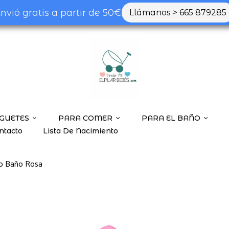
nvió gratis a partir de 50€
Llámanos > 665 879285
Be the first t
Tu dirección de correo ele
marcados con
*
Tu valoración
GUETES
PARA COMER
PARA EL BAÑO
ntacto
Lista De Nacimiento
o Baño Rosa