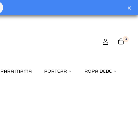
o review “Termometro Baño Rosa”
0
ctrónico no será publicada.
Los campos obligatorios están
PARA MAMA
PORTEAR
ROPA BEBE